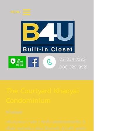
MENU
02 054 7826
086 329 9921
The Courtyard Khaoyai
Condominium
Khaoyai
ปรับปรุงแบบ / ผลิต / ติดตั้ง เฟอร์นิเจอร์บิลท์อิน ตู้
เสื้อผ้า กรุหัวเตียง เตียง โต๊ะแต่งตัว ตู้วางทีวี ชุดครัว