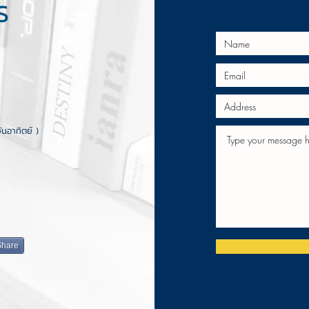
S
ทิตย์ )
Share