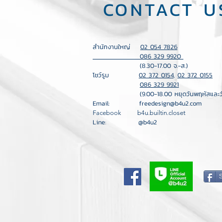
CONTACT U
สำนักงานใหญ่
02 054 7826
086 329 9920
(8.30-17.00 จ.-ส.)
โชว์รูม
02 372 0154
,
02 372 0155
086 329 9921
(9.00-18.00 หยุดวันพฤหัสและวันอา
Email:
freedesign@b4u2.com
Facebook b4u.builtin.closet
Line: @b4u2