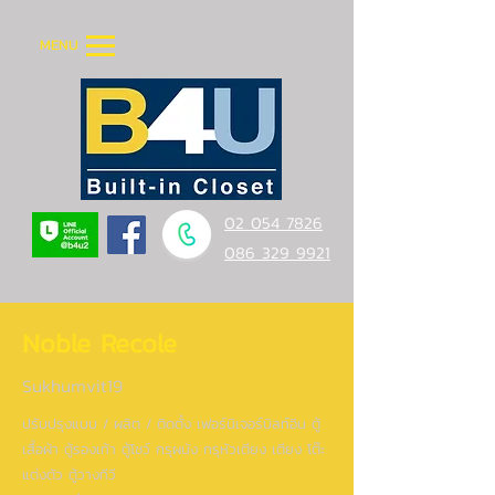
MENU
02 054 7826
086 329 9921
Noble Recole
Sukhumvit19
ปรับปรุงแบบ / ผลิต / ติดตั้ง เฟอร์นิเจอร์บิลท์อิน ตู้
เสื้อผ้า ตู้รองเท้า ตู้โชว์ กรุผนัง กรุหัวเตียง เตียง โต๊ะ
แต่งตัว ตู้วางทีวี