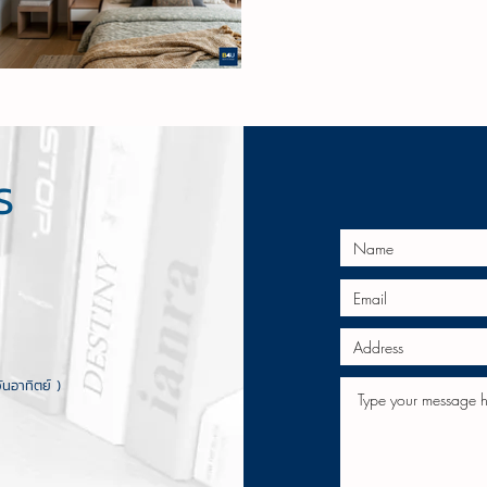
S
ทิตย์ )