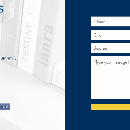
S
ทิตย์ )
Share